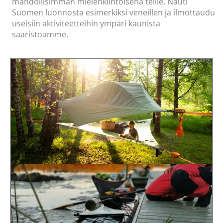
mahdollisimman mielenkiintoisena teille. Nauti
Suomen luonnosta esimerkiksi veneillen ja ilmottaudu
useisiin aktiviteetteihin ympäri kaunista
saaristoamme.