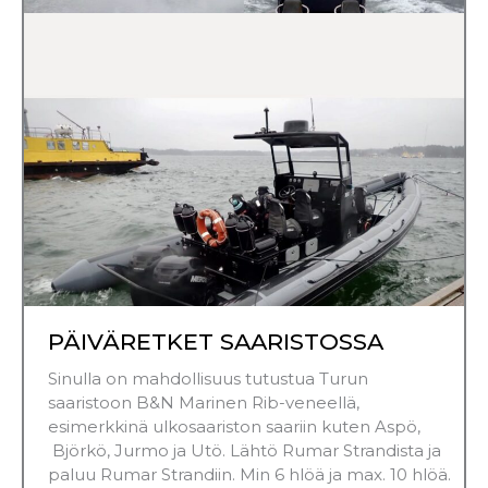
PÄIVÄRETKET SAARISTOSSA
Sinulla on mahdollisuus tutustua Turun
saaristoon B&N Marinen Rib-veneellä,
esimerkkinä ulkosaariston saariin kuten Aspö,
Björkö, Jurmo ja Utö. Lähtö Rumar Strandista ja
paluu Rumar Strandiin. Min 6 hlöä ja max. 10 hlöä.