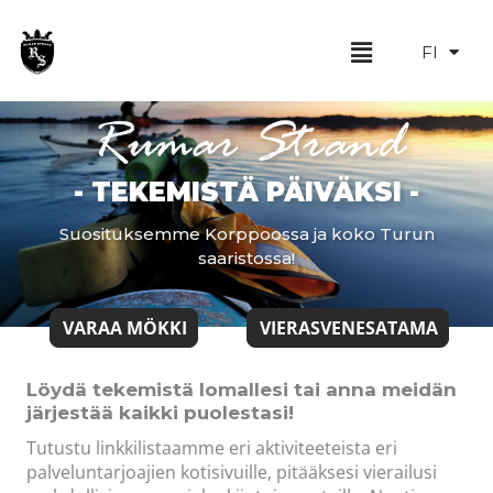
Siirry
EN
sisältöön
Menu
FI
SV
Rumar Strand
- TEKEMISTÄ PÄIVÄKSI -
Suosituksemme Korppoossa ja koko Turun
saaristossa!
VARAA MÖKKI
VIERASVENESATAMA
Löydä tekemistä lomallesi tai anna meidän
järjestää kaikki puolestasi!
Tutustu linkkilistaamme eri aktiviteeteista eri
palveluntarjoajien kotisivuille, pitääksesi vierailusi