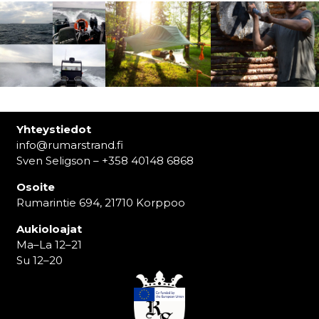
Yhteystiedot
info@rumarstrand.fi
Sven Seligson – +358 40148 6868
Osoite
Rumarintie 694, 21710 Korppoo
Aukioloajat
Ma–La 12–21
Su 12–20