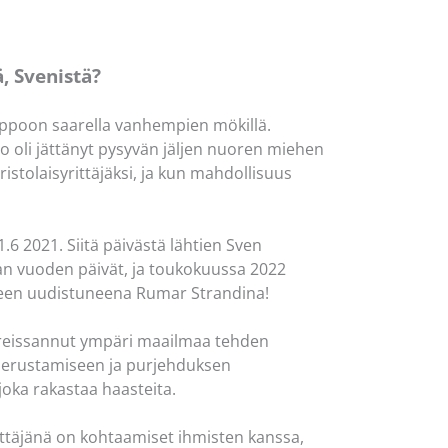
ä, Svenistä?
orppoon saarella vanhempien mökillä.
 oli jättänyt pysyvän jäljen nuoren miehen
ristolaisyrittäjäksi, ja kun mahdollisuus
.6 2021. Siitä päivästä lähtien Sven
aan vuoden päivät, ja toukokuussa 2022
een uudistuneena Rumar Strandina!⁠
n reissannut ympäri maailmaa tehden
 perustamiseen ja purjehduksen
oka rakastaa haasteita. ⁠
ittäjänä on kohtaamiset ihmisten kanssa,