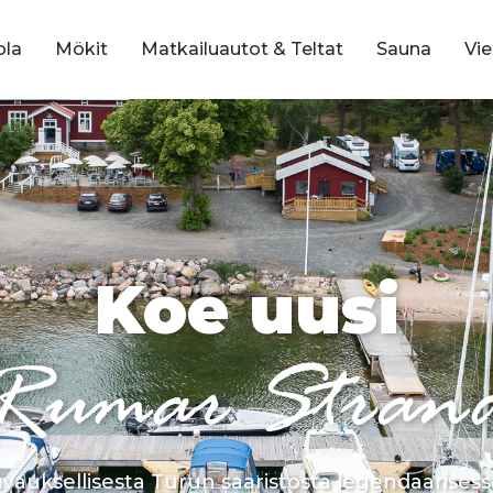
ola
Mökit
Matkailuautot & Teltat
Sauna
Vi
Koe uusi
Rumar Stran
uvauksellisesta Turun saaristosta legendaarises