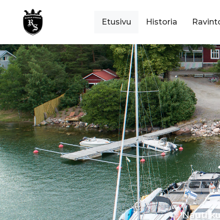
Siirry
sisältöön
Etusivu
Historia
Ravint
Nauti k