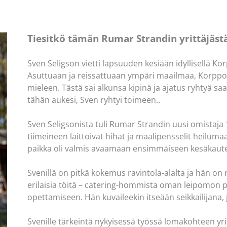
Tiesitkö tämän Rumar Strandin yrittäjäst
Sven Seligson vietti lapsuuden kesiään idyllisellä K
Asuttuaan ja reissattuaan ympäri maailmaa, Korppoo
mieleen. Tästä sai alkunsa kipinä ja ajatus ryhtyä saa
tähän aukesi, Sven ryhtyi toimeen.. ⁠
Sven Seligsonista tuli Rumar Strandin uusi omistaja 1
tiimeineen laittoivat hihat ja maalipensselit heilum
paikka oli valmis avaamaan ensimmäiseen kesäkaut
Svenillä on pitkä kokemus ravintola-alalta ja hän o
erilaisia töitä – catering-hommista oman leipomon
opettamiseen. Hän kuvaileekin itseään seikkailijana, j
Svenille tärkeintä nykyisessä työssä lomakohteen yr