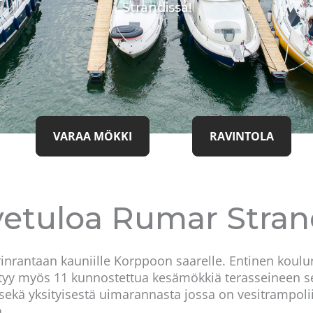
Strandissa!
VARAA MÖKKI
RAVINTOLA
vetuloa Rumar Strand
nrantaan kauniille Korppoon saarelle. Entinen koulur
ytyy myös 11 kunnostettua kesämökkiä terasseineen sekä 
ekä yksityisestä uimarannasta jossa on vesitrampolii
.