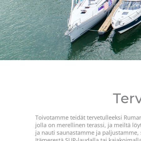
Ter
Toivotamme teidät tervetulleeksi Rumari
jolla on merellinen terassi, ja meiltä lö
ja nauti saunastamme ja paljustamme, s
Itämerestä SUP-laudalla tai kajakoimalla