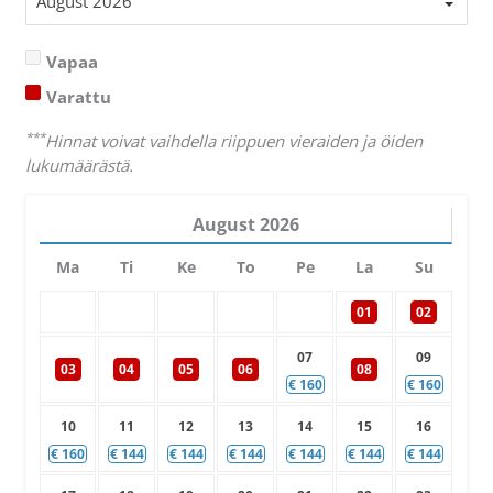
Vapaa
Varattu
***
Hinnat voivat vaihdella riippuen vieraiden ja öiden
lukumäärästä.
August
2026
Ma
Ti
Ke
To
Pe
La
Su
01
02
07
09
03
04
05
06
08
€
160
€
160
10
11
12
13
14
15
16
€
160
€
144
€
144
€
144
€
144
€
144
€
144