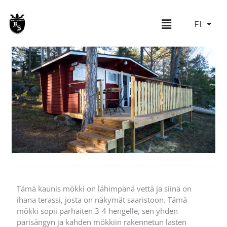
Siirry
EN
sisältöön
Menu
Turska
FI
SV
Tämä kaunis mökki on lähimpänä vettä ja siinä on
ihana terassi, josta on näkymät saaristoon. Tämä
mökki sopii parhaiten 3-4 hengelle, sen yhden
parisängyn ja kahden mökkiin rakennetun lasten