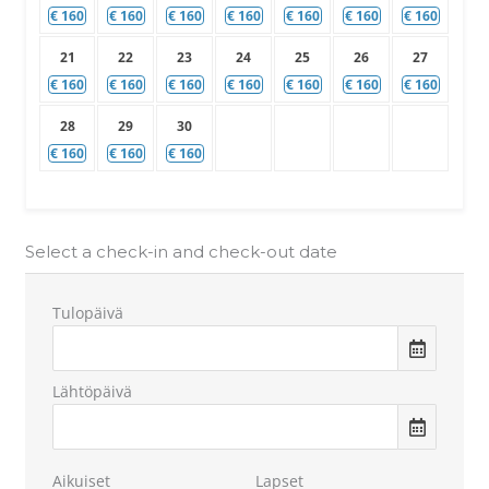
€
160
€
160
€
160
€
160
€
160
€
160
€
160
21
22
23
24
25
26
27
€
160
€
160
€
160
€
160
€
160
€
160
€
160
28
29
30
€
160
€
160
€
160
Select a check-in and check-out date
Tulopäivä
Lähtöpäivä
Aikuiset
Lapset