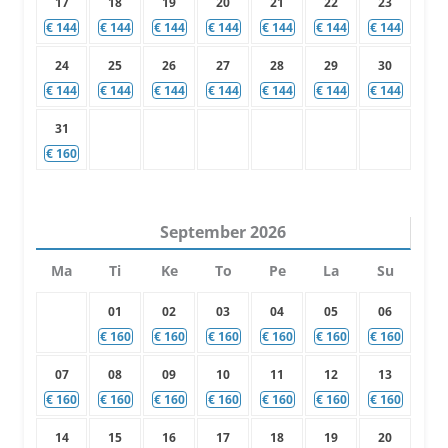
17
18
19
20
21
22
23
€
144
€
144
€
144
€
144
€
144
€
144
€
144
24
25
26
27
28
29
30
€
144
€
144
€
144
€
144
€
144
€
144
€
144
31
€
160
September
2026
Ma
Ti
Ke
To
Pe
La
Su
01
02
03
04
05
06
€
160
€
160
€
160
€
160
€
160
€
160
07
08
09
10
11
12
13
€
160
€
160
€
160
€
160
€
160
€
160
€
160
14
15
16
17
18
19
20