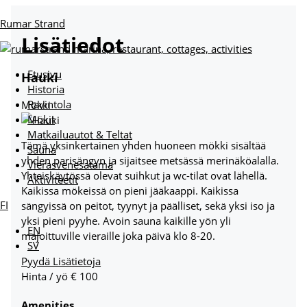
Siirry
Menu
sisältöön
Rumar Strand
Lisätiedot
Etusivu
Hauki
Historia
Ravintola
Mökki
Mökit
Matkailuautot & Teltat
Tämä yksinkertainen yhden huoneen mökki sisältää
Sauna
yhden parisängyn ja sijaitsee metsässä merinäköalalla.
Vierasvenesatama
Yhteiskäytössä olevat suihkut ja wc-tilat ovat lähellä.
Aktiviteetit
Kaikissa mökeissä on pieni jääkaappi. Kaikissa
FI
sängyissä on peitot, tyynyt ja päälliset, sekä yksi iso ja
yksi pieni pyyhe. Avoin sauna kaikille yön yli
EN
majoittuville vieraille joka päivä klo 8-20.
SV
Pyydä Lisätietoja
Hinta / yö
€
100
Amenities