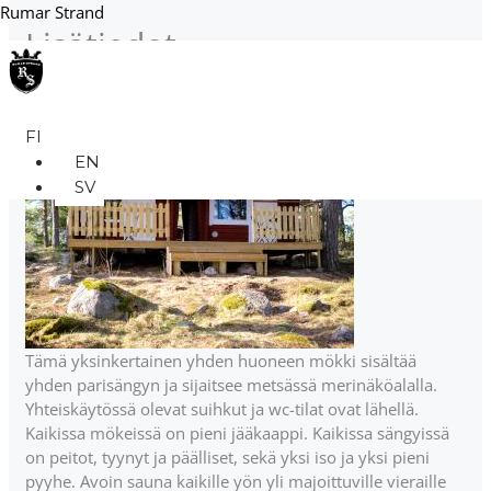
Siirry
Rumar Strand
Lisätiedot
sisältöön
Siika
Menu
Mökki
FI
EN
SV
Tämä yksinkertainen yhden huoneen mökki sisältää
yhden parisängyn ja sijaitsee metsässä merinäköalalla.
Yhteiskäytössä olevat suihkut ja wc-tilat ovat lähellä.
Kaikissa mökeissä on pieni jääkaappi. Kaikissa sängyissä
on peitot, tyynyt ja päälliset, sekä yksi iso ja yksi pieni
pyyhe. Avoin sauna kaikille yön yli majoittuville vieraille