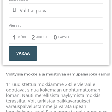
Valitse päivä
Vieraat
1
2
0
MÖKIT
AIKUISET
LAPSET
VARAA
Viihtyisiä mökkejä ja maistuvaa aamupalaa joka aamu!
11 uudistettua mökkiämme 28:lle vieraalle
odottavat sinua kokemaan unohtumattoman
loman. Nauti merellisistä näykymistä mökkisi
terassilta. Voit tarkistaa paikkavaraukset
varauspalvelustamme ja varata upean
lomakokemuksen! Saunamme ja paljumme ovat