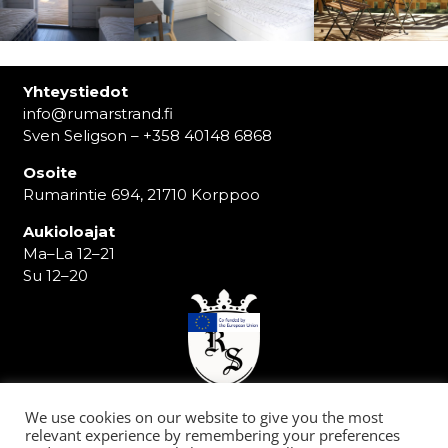
Yhteystiedot
info@rumarstrand.fi
Sven Seligson – +358 40148 6868
Osoite
Rumarintie 694, 21710 Korppoo
Aukioloajat
Ma–La 12–21
Su 12–20
We use cookies on our website to give you the most
Lisää
relevant experience by remembering your preferences